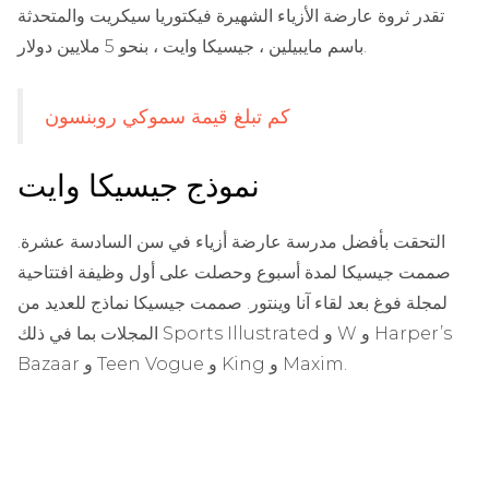
تقدر ثروة عارضة الأزياء الشهيرة فيكتوريا سيكريت والمتحدثة
باسم مايبيلين ، جيسيكا وايت ، بنحو 5 ملايين دولار.
كم تبلغ قيمة سموكي روبنسون
نموذج جيسيكا وايت
التحقت بأفضل مدرسة عارضة أزياء في سن السادسة عشرة.
صممت جيسيكا لمدة أسبوع وحصلت على أول وظيفة افتتاحية
لمجلة فوغ بعد لقاء آنا وينتور. صممت جيسيكا نماذج للعديد من
المجلات بما في ذلك Sports Illustrated و W و Harper’s
Bazaar و Teen Vogue و King و Maxim.