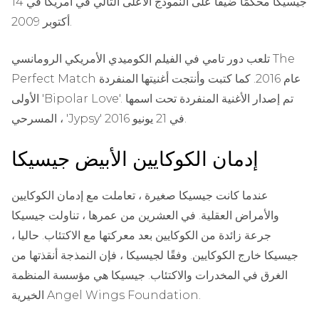
جيسيكا محكمًا ضيفًا على النموذج الأعلى التالي في أمريكا في 14
أكتوبر 2009.
تلعب دور تامي في الفيلم الكوميدي الأمريكي الرومانسي The
Perfect Match عام 2016. كما كتبت وأنتجت أغنيتها المنفردة
الأولى 'Bipolar Love'. تم إصدار الأغنية المنفردة تحت اسمها
المسرحي ، 'Jypsy' في 21 يونيو 2016.
إدمان الكوكايين الأبيض جيسيكا
عندما كانت جيسيكا صغيرة ، تعاملت مع إدمان الكوكايين
والأمراض العقلية. في العشرين من عمرها ، تناولت جيسيكا
جرعة زائدة من الكوكايين بعد معركتها مع الاكتئاب. حاليا ،
جيسيكا خارج الكوكايين. وفقًا لجيسيكا ، فإن النمذجة أنقذتها من
الغرق في المخدرات والاكتئاب. جيسيكا هي مؤسسة المنظمة
الخيرية Angel Wings Foundation.