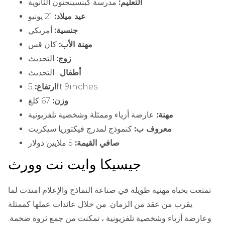
التعليم:
مدرسة كينسينجتون الثانوية
عيد ميلاد:
21 يونيو
جنسية:
أمريكي
مهنة الأب:
كان قس
زوج:
التحديث
أطفال
: التحديث
5ft 9inches
ارتفاع:
وزن:
67 كلغ
مهنة:
عارضة أزياء وممثلة وشخصية تلفزيونية
معروف ب:
كنموذج لمدرج فيكتوريا سيكريت
صافي القيمة:
5 ملايين دولار
جيسيكا وايت نت وورث
تمتعت بحياة مهنية طويلة في صناعة النماذج والإعلام امتدت لما
يقرب من عقد من الزمان. من خلال عائدات عملها كممثلة
وعارضة أزياء وشخصية تلفزيونية ، تمكنت من جمع ثروة ضخمة.