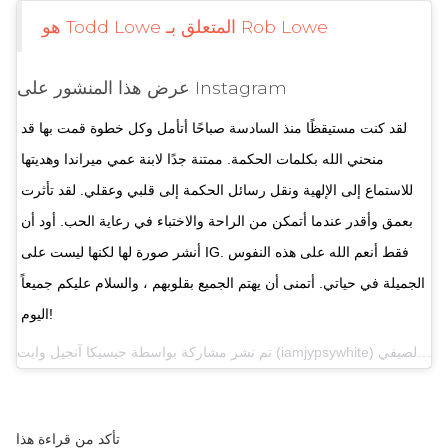
هو Todd Lowe المتعلق بـ Rob Lowe
عرض هذا المنشور على Instagram
لقد كنت مستيقظًا منذ السادسة صباحًا أتأمل وكل خطوة قمت بها قد
منحني الله بكلمات الحكمة. ممتنة جدًا لابنة عمي ميراندا وهديتها
للاستماع إلى الإلهية ونقل رسائل الحكمة إلى قلبي وعقلي. لقد تأثرت
بعمق وأقدر عندما أتمكن من الراحة والاختباء في رعاية الحب. أود أن
أنشر صورة لها لكنها ليست على IG. فقط أنعم الله على هذه النفوس
الجميلة في حياتي. أتمنى أن يهتم الجميع بقلوبهم ، والسلام عليكم جميعاً
اليوم!
تم نشر مشاركة بواسطة
جيسيكا آنجيل وايت
تأكد من قراءة هذا