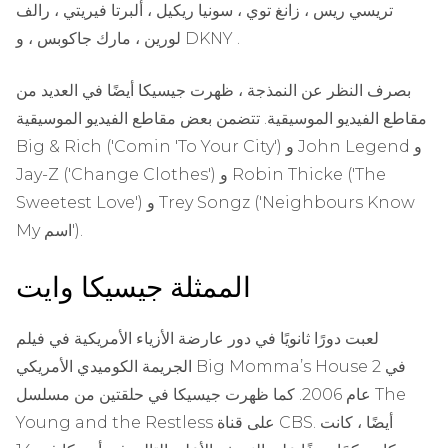
تريسي ريس ، زانغ توي ، سونيا ريكيل ، ألبرتا فيريتي ، رالف
لورين ، مارك جاكوبس ، و DKNY .
بصرف النظر عن النمذجة ، ظهرت جيسيكا أيضًا في العديد من
مقاطع الفيديو الموسيقية. تتضمن بعض مقاطع الفيديو الموسيقية
Big & Rich ('Comin 'To Your City') و John Legend و
Jay-Z ('Change Clothes') و Robin Thicke ('The
Sweetest Love') و Trey Songz ('Neighbours Know
My اسم').
الممثلة جيسيكا وايت
لعبت دورًا ثانويًا في دور عارضة الأزياء الأمريكية في فيلم
الجريمة الكوميدي الأمريكي Big Momma’s House 2 في
عام 2006. كما ظهرت جيسيكا في حلقتين من مسلسل The
Young and the Restless على قناة CBS. أيضًا ، كانت