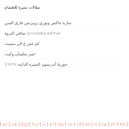
مقالات مثيرة للاهتمام
سارة جاكس وتوري روبرتس فارق السن
صافي الثروة Q'orianka Kilcher
كم عمر ع الن سميث
عمر سليمان وكيت
ESPN جوزينا أندرسون السيرة الذاتية
|
ar
|
uk
|
bg
|
hu
|
vi
|
el
|
da
|
iw
|
id
|
es
|
it
|
ca
|
zh
|
ko
|