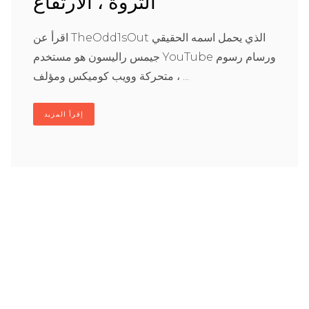
الثروة ، الارتفاع
اقرأ عن TheOdd1sOut الذي يحمل اسمه الحقيقي
جيمس راليسون هو مستخدم YouTube ورسام رسوم
متحركة وويب كوميكس ومؤلف ، ...
إقرأ المزيد