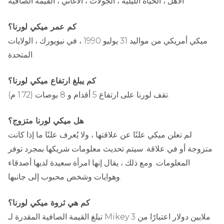
الأهل ، الحياة الليلية ، الجولات ، الأغاني ، القيمة الصافية
كم عمر ميكي لورنا؟
ميكي أمريكي من مواليد 31 يوليو 1990 ، في نيويورك ، الولايات
المتحدة.
كم يبلغ ارتفاع ميكي لورنا؟
تقف لورنا على ارتفاع 5 أقدام و 8 بوصات (1.72 م).
هل ميكي لورنا متزوج؟
لم تعلن ميكي علنًا عن علاقتها ، ولا يُعرف علنًا ما إذا كانت
متزوجة أو في علاقة. سيتم تحديث معلومات شريكها بمجرد توفر
المعلومات. ومع ذلك ، يقال إنها امرأة سعيدة لديها أصدقاء
وهوايات وشخص محبوب إلى جانبها.
كم هي ثروة ميكي لورنا؟
تبلغ القيمة الصافية المقدرة لـ Mikey 3 ملايين دولار اعتبارًا من