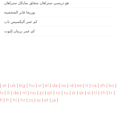
هو تريسي ستراهان متعلق بمايكل ستراهان
يوريجا فابر الشخصية
كم عمر أليكسيس ناب
كم عمر برينان إليوت
|
ar
|
uk
|
bg
|
hu
|
vi
|
el
|
da
|
iw
|
id
|
es
|
it
|
ca
|
zh
|
ko
|
lv
|
lt
|
de
|
nl
|
no
|
pl
|
pt
|
ro
|
ru
|
sr
|
sk
|
sl
|
tl
|
th
|
tr
|
fi
|
fr
|
hi
|
hr
|
cs
|
sv
|
et
|
ja
|