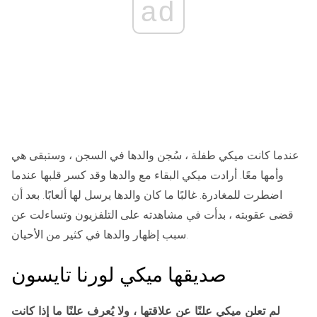
ad
عندما كانت ميكي طفلة ، سُجن والدها في السجن ، وستبقى هي
وأمها معًا. أرادت ميكي البقاء مع والدها وقد كسر قلبها عندما
اضطرت للمغادرة. غالبًا ما كان والدها يرسل لها ألعابًا. بعد أن
قضى عقوبته ، بدأت في مشاهدته على التلفزيون وتساءلت عن
سبب إظهار والدها في كثير من الأحيان.
صديقها ميكي لورنا تايسون
لم تعلن ميكي علنًا عن علاقتها ، ولا يُعرف علنًا ما إذا كانت