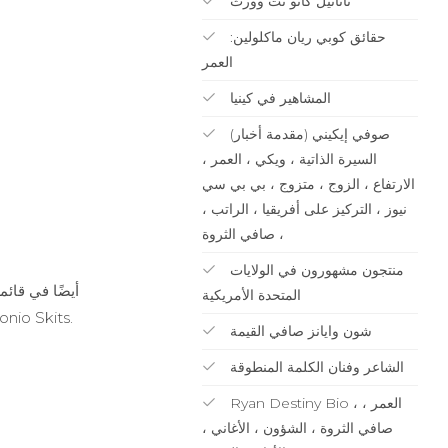
ناتانيل كانو نت وورث
حقائق كوبي ريان ماكلولين:
العمر
المشاهير في كينيا
صوفي إيكيني (مقدمة أخبار)
السيرة الذاتية ، ويكي ، العمر ،
الارتفاع ، الزوج ، متزوج ، بي بي سي
نيوز ، التركيز على أفريقيا ، الراتب ،
صافي الثروة ،
منتجون مشهورون في الولايات
المتحدة الأمريكية
أصدقائه. في وقت لاحق بدأت كرماته تكتسب قدرًا كبيرًا من الرؤية. قد تكون مهتمًا أيضًا بمعر
شون وايانز صافي القيمة
الشاعر وفنان الكلمة المنطوقة
Ryan Destiny Bio ، العمر ،
صافي الثروة ، الشؤون ، الأغاني ،