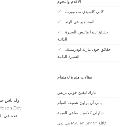
الأفلام والنجوم
كاتي كاسيدي نت وورث
المشاهير في الهند
حقائق ليندا ماتيس: السيرة
الذاتية
حقائق جون مارك لودرميلك:
السيرة الذاتية
مقالات مثيرة للاهتمام
مارك ليفين جولي برنس
باتي آن براون شقيقة التوأم
شارلي كلاسيك صافي القيمة
هل لدى P.allen Smith عائلة