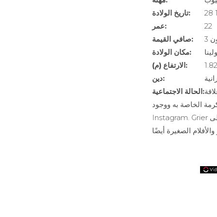
تاريخ الولادة:
22
عمر:
ون
صافي القيمة:
لينا
مكان الولادة:
1.8
الارتفاع (م):
انية
دين:
لاقة
الحالة الاجتماعية:
رمة الخاصة به ووجود
Instagram. Grier أيضًا شخصية يوتيوب مع ملايين المشتركين على قناته على Youtube. وبالمثل ، فقد ظهر