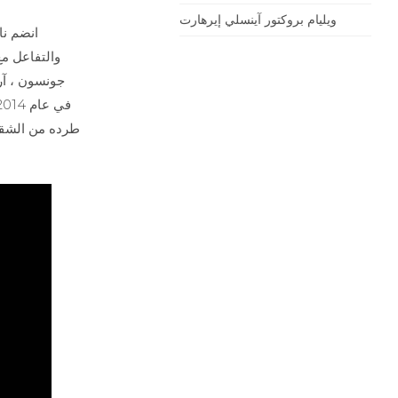
ويليام بروكتور آينسلي إيرهارت
انضم نا
والتفاعل مع
جونسون ، آرو
طرده من الشقة 