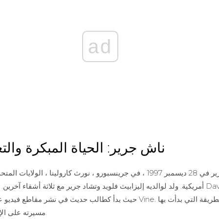
ad
ناش جرير: الحياة المبكرة والتع
ولد ناش جرير في 28 ديسمبر 1997 ، في جرينسبورو ، نورث كارولينا ، الول
أمريكية. ولد لوالديه إليزابيث فلويد وتشاد جرير مع ثلاثة أشقاء آخرين. حضر نا
مسيرته على الإنترنت بعد ذلك واصلها.