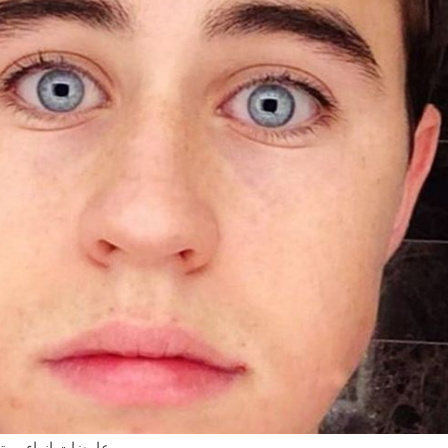
عارضات ازياء، يوت