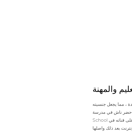
ليم والمهنة
ايات المتحدة ، مما يجعل جنسيته
ش في مدرسة Davidson Day
School حيث بدأ كطالب حديث في نشر مقاطع فيديو على قناته في Vine. هذه هي الطريقة التي بدأت بها