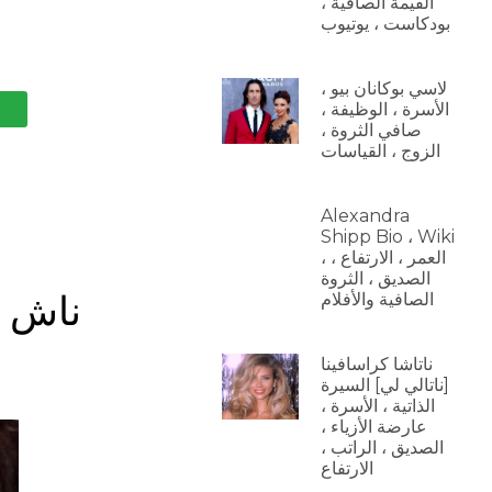
القيمة الصافية ،
بودكاست ، يوتيوب
لاسي بوكانان بيو ،
الأسرة ، الوظيفة ،
صافي الثروة ،
الزوج ، القياسات
Alexandra
Shipp Bio ، Wiki
، العمر ، الارتفاع ،
الصديق ، الثروة
ناش غ
الصافية والأفلام
ناتاشا كراسافينا
[ناتالي لي] السيرة
الذاتية ، الأسرة ،
عارضة الأزياء ،
الصديق ، الراتب ،
الارتفاع