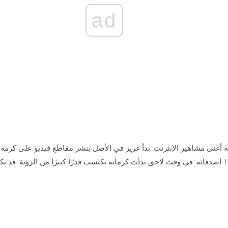
ad
فة Tonio Skits.