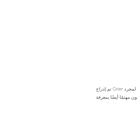
تم إدراج Grier أيضًا في قائمة أغنى مشاهير الإنترنت. بدأ غرير في الأصل بنشر مقاطع فيديو على كرمة لمجرد