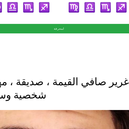
لمعرفة
رير صافي القيمة ، صديقة ، مهن
شخصية وسير