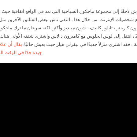
ش لاحقًا إلى مجموعة ماجكون السياحية التي تعد في الواقع اتفاقية حيث 
 شخصيات الإنترنت. من خلال هذا ، التقى ناش ببعض الفنانين الآخرين مث
ن كاربنتر ، تايلور كانيف ، شون مينديز وأكثر. لكنه سرعان ما ترك ماجكو
في عام 2014 ، انتقل إلى لوس أنجلوس مع كاميرون دالاس واشترى شقته الأولى هنا
، فقد اشترى منزلاً جديدًا في بيفرلي هيلز حيث يعيش حاليًا.
يقال أن علا
جيدة جدًا في الوقت الحاضر ، اكتشف المزيد.